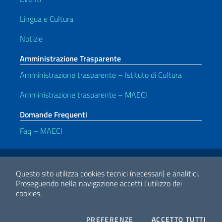
Lingua e Cultura
Notizie
Amministrazione Trasparente
Amministrazione trasparente – Istituto di Cultura
Amministrazione trasparente – MAECI
Domande Frequenti
Faq – MAECI
Link Utili
Note legali
Privacy e cookie policy
Dichiarazione di accessibilità
Questo sito utilizza cookies tecnici (necessari) e analitici.
Proseguendo nella navigazione accetti l'utilizzo dei
cookies.
2026 Copyright Ministero degli Affari Esteri e della Cooperazione
Internazionale
COOKIES
I CO
PREFERENZE
ACCETTO TUTTI