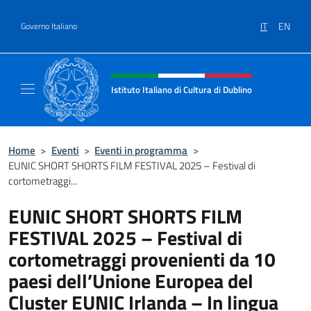
Salta al contenuto
IT
EN
Governo Italiano
Intestazione sito, social e menù
Istituto Italiano di Cultura di Dublino
Sito Ufficiale dell'Istituto Italiano di Cultura
Home
>
Eventi
>
Eventi in programma
>
EUNIC SHORT SHORTS FILM FESTIVAL 2025 – Festival di
cortometraggi...
EUNIC SHORT SHORTS FILM
FESTIVAL 2025 – Festival di
cortometraggi provenienti da 10
paesi dell’Unione Europea del
Cluster EUNIC Irlanda – In lingua