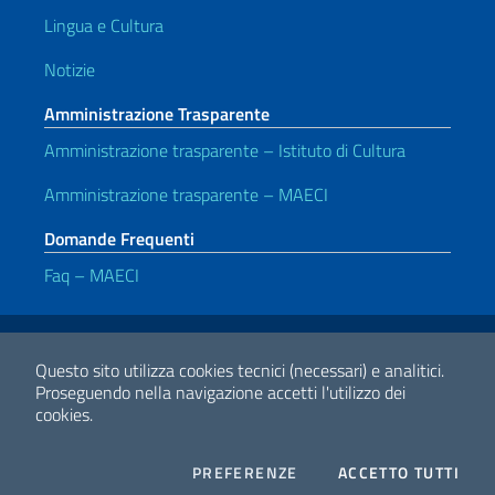
Lingua e Cultura
Notizie
Amministrazione Trasparente
Amministrazione trasparente – Istituto di Cultura
Amministrazione trasparente – MAECI
Domande Frequenti
Faq – MAECI
Link Utili
Note legali
Privacy e cookie policy
Dichiarazione di accessibilità
Questo sito utilizza cookies tecnici (necessari) e analitici.
Proseguendo nella navigazione accetti l'utilizzo dei
cookies.
2026 Copyright Ministero degli Affari Esteri e della Cooperazione
Internazionale
COOKIES
I CO
PREFERENZE
ACCETTO TUTTI
Facebook
Twitter
Whatsapp