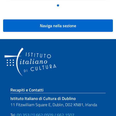
Naviga nella sezione
Sezione footer
Recapiti e Contatti
Istituto Italiano di Cultura di Dublino
11 Fitzwilliam Square E, Dublin, D02 KN81, Irlanda
Tel:
00 353 (1) 662 0509 / 662 1507