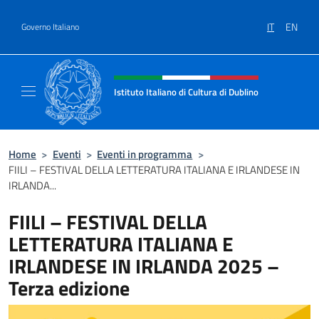
Salta al contenuto
IT
EN
Governo Italiano
Intestazione sito, social e menù
Istituto Italiano di Cultura di Dublino
Sito Ufficiale dell'Istituto Italiano di Cultura
Home
>
Eventi
>
Eventi in programma
>
FIILI – FESTIVAL DELLA LETTERATURA ITALIANA E IRLANDESE IN
IRLANDA...
FIILI – FESTIVAL DELLA
LETTERATURA ITALIANA E
IRLANDESE IN IRLANDA 2025 –
Terza edizione