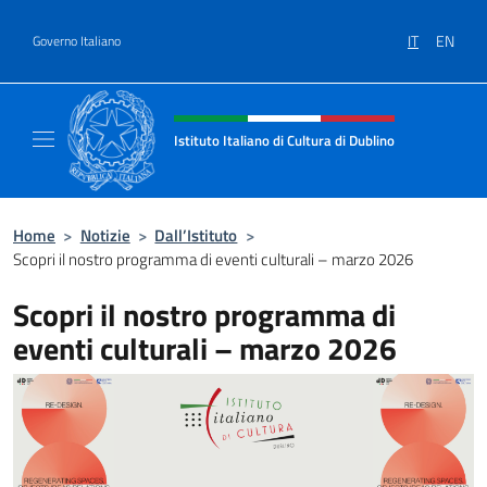
Salta al contenuto
IT
EN
Governo Italiano
Intestazione sito, social e menù
Istituto Italiano di Cultura di Dublino
Sito Ufficiale dell'Istituto Italiano di Cultura
Home
>
Notizie
>
Dall’Istituto
>
Scopri il nostro programma di eventi culturali – marzo 2026
Scopri il nostro programma di
eventi culturali – marzo 2026